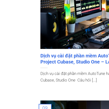
Dịch vụ cài đặt phần mềm Auto
Project Cubase, Studio One – 
Dịch vụ cài đặt phần mềm AutoTune há
Cubase, Studio One Câu hỏi [...]
09