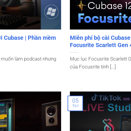
ới Cubase | Phần mềm
Miễn phí bộ cài Cubase
Focusrite Scarlett Gen 
o muốn làm podcast nhưng
Mục lục Focusrite Scarlett 
của Focusrite tính [...]
05
Th7