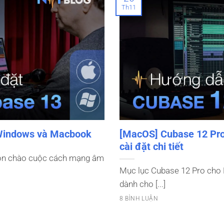
Th11
 Windows và Macbook
[MacOS] Cubase 12 Pr
cài đặt chi tiết
Đón chào cuộc cách mạng âm
Mục lục Cubase 12 Pro cho 
dành cho [...]
8 BÌNH LUẬN