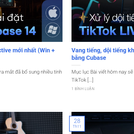
ctive mới nhất (Win +
Vang tiếng, dội tiếng kh
bằng Cubase
ra mắt đã bổ sung nhiều tính
Mục lục Bài viết hôm nay sẽ
TikTok [...]
1 BÌNH LUẬN
28
Th11