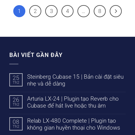
1
2
3
4
…
8
BÀI VIẾT GẦN ĐÂY
Steinberg Cubase 15 | Bản cài đặt siêu
25
Th2
nhẹ và dễ dàng
Arturia LX-24 | Plugin tạo Reverb cho
26
Th2
Cubase để hát live hoặc thu âm
Relab LX-480 Complete | Plugin tạo
08
Th2
không gian huyền thoại cho Windows