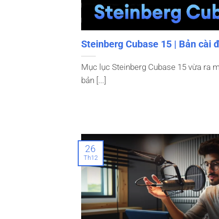
Steinberg Cubase 15 | Bản cài 
Mục lục Steinberg Cubase 15 vừa ra m
bản [...]
26
Th12