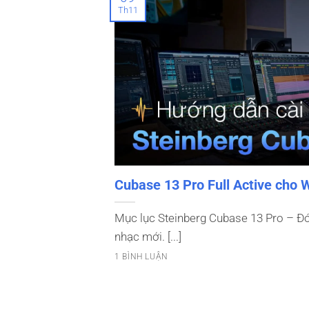
Th11
Cubase 13 Pro Full Active cho
Mục lục Steinberg Cubase 13 Pro – 
nhạc mới. [...]
1 BÌNH LUẬN