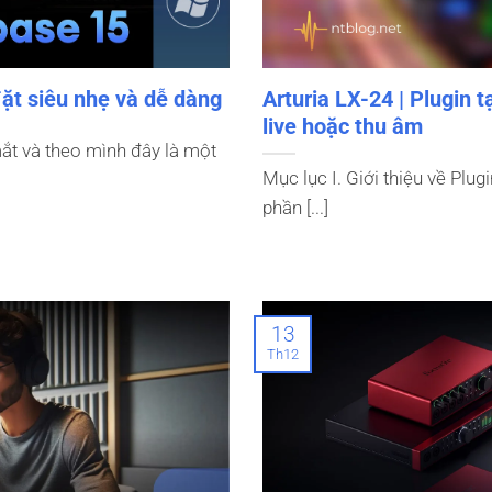
đặt siêu nhẹ và dễ dàng
Arturia LX-24 | Plugin
live hoặc thu âm
ắt và theo mình đây là một
Mục lục I. Giới thiệu về Plug
phần [...]
13
Th12