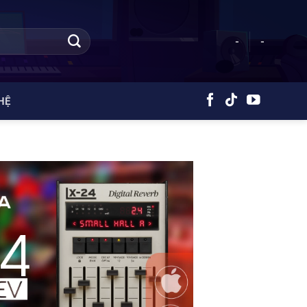
-
-
HỆ