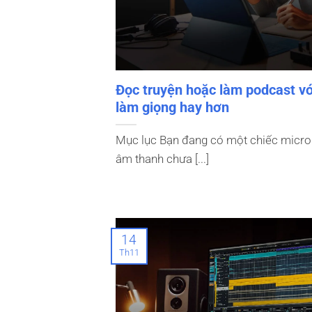
Đọc truyện hoặc làm podcast v
làm giọng hay hơn
Mục lục Bạn đang có một chiếc micr
âm thanh chưa [...]
14
Th11