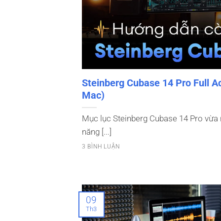
Steinberg Cubase 14 Pro Full A
Mac)
Mục lục Steinberg Cubase 14 Pro vừa 
năng [...]
3 BÌNH LUẬN
09
Th3