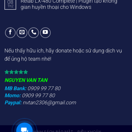
Relab LX-480 Complete | Plugin tạo không
08
Th2
gian huyền thoại cho Windows
Nếu thấy hữu ích, hãy donate hoặc sử dụng dịch vụ
để ủng hộ team nhé!
NGUYEN VAN TAN
MB Bank:
0909 99 77 80
Momo:
0909 99 77 80
Paypal:
nvtan2306@gmail.com
CHÍNH SÁCH BẢO MẬT
ĐIỀU KHOẢN