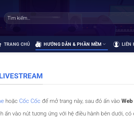
TRANG CHỦ
HƯỚNG DẪN & PHẦN MỀM
LIÊN 
 LIVESTREAM
me
hoặc
Cốc Cốc
để mở trang này, sau đó ấn vào
Web
h ấn vào nút tương ứng với hệ điều hành bên dưới, có 