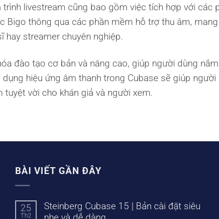
 trình livestream cũng bao gồm việc tích hợp với các
ặc Bigo thông qua các phần mềm hỗ trợ thu âm, mang 
ĩ hay streamer chuyên nghiệp.
khóa đào tạo cơ bản và nâng cao, giúp người dùng nắ
 dụng hiệu ứng âm thanh trong Cubase sẽ giúp người
m tuyệt vời cho khán giả và người xem.
BÀI VIẾT GẦN ĐÂY
Steinberg Cubase 15 | Bản cài đặt siêu
25
Th2
nhẹ và dễ dàng