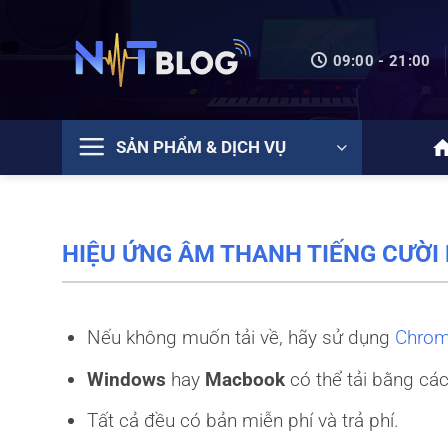
Bỏ
qua
09:00 - 21:00
nội
dung
SẢN PHẨM & DỊCH VỤ
HIỆU ỨNG ÂM THANH TIẾNG CƯỜI
Nếu không muốn tải về, hãy sử dụng
Chro
Windows
hay
Macbook
có thể tải bằng các
Tất cả đều có bản miễn phí và trả phí.