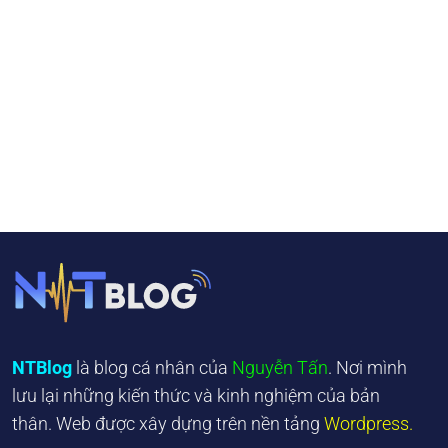
NTBlog
là blog cá nhân của
Nguyễn Tấn
. Nơi mình
lưu lại những kiến thức và kinh nghiệm của bản
thân. Web được xây dựng trên nền tảng
Wordpress.