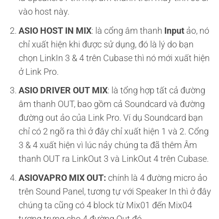
vào host này.
ASIO HOST IN MIX
: là cổng âm thanh
Input
ảo, nó
chỉ xuất hiện khi được sử dụng, đó là lý do bạn
chọn LinkIn 3 & 4 trên Cubase thì nó mới xuất hiện
ở Link Pro.
ASIO DRIVER OUT MIX
: là tổng hợp tất cả đường
âm thanh OUT, bao gồm cả Soundcard và đường
đường out ảo của Link Pro. Ví dụ Soundcard bạn
chỉ có 2 ngõ ra thì ở đây chỉ xuất hiện 1 và 2. Cổng
3 & 4 xuất hiện vì lúc nảy chúng ta đã thêm Âm
thanh OUT ra LinkOut 3 và LinkOut 4 trên Cubase.
ASIOVAPRO MIX OUT:
chính là 4 đường micro ảo
trên Sound Panel, tương tự với Speaker In thì ở đây
chúng ta cũng có 4 block từ Mix01 đến Mix04
tượng trưng cho 4 đường Out đó.