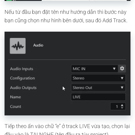
Nếu từ đầu bạn đặt tên như hướng dẫn thì bước này
bạn cũng chọn như hình bên dưới, sau đó Add Track.
Tiếp theo ấn vào chữ “e” ở track LIVE vừa tạo, chọn lại
đầu vào là TAI NGHE (tên đầu ra tùy project).