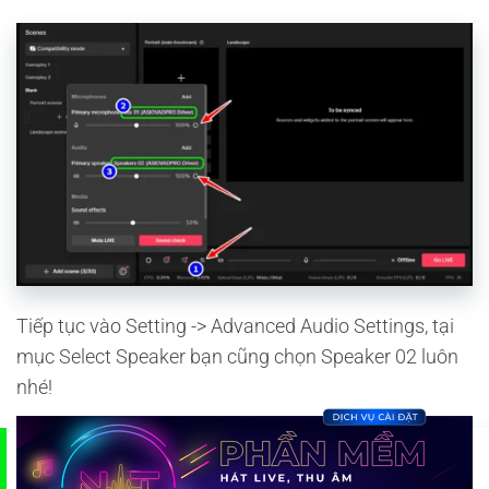
Tiếp tục vào Setting -> Advanced Audio Settings, tại
mục Select Speaker bạn cũng chọn Speaker 02 luôn
nhé!