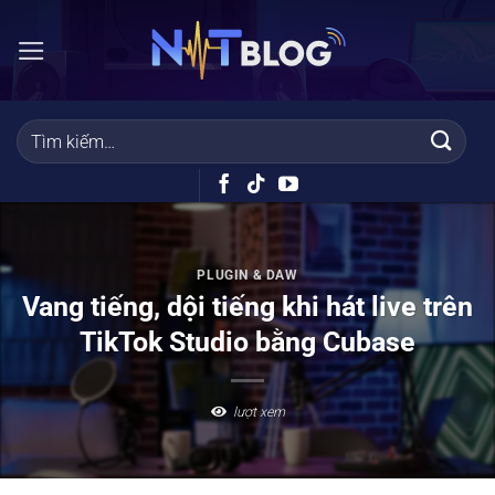
Bỏ
qua
nội
dung
PLUGIN & DAW
Vang tiếng, dội tiếng khi hát live trên
TikTok Studio bằng Cubase
lượt xem