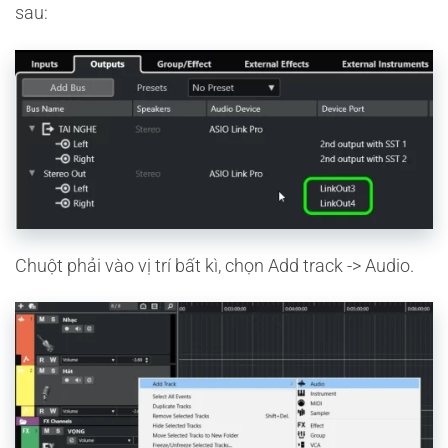
sau:
Chuột phải vào vị trí bất kì, chọn Add track -> Audio.