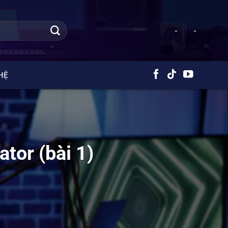
-
-
HỆ
tor (bài 1)