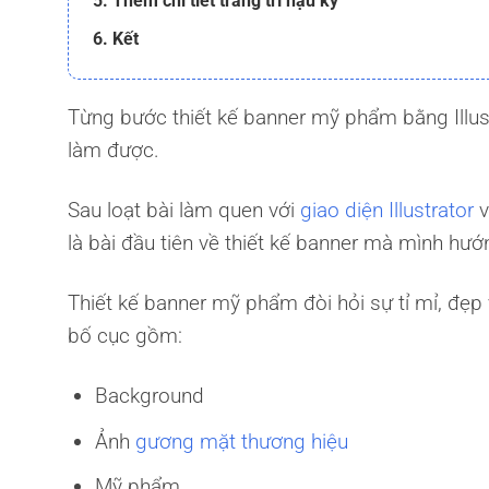
5. Thêm chi tiết trang trí hậu kỳ
6. Kết
Từng bước thiết kế banner mỹ phẩm bằng Illustr
làm được.
Sau loạt bài làm quen với
giao diện Illustrator
v
là bài đầu tiên về thiết kế banner mà mình hướ
Thiết kế banner mỹ phẩm đòi hỏi sự tỉ mỉ, đẹp
bố cục gồm:
Background
Ảnh
gương mặt thương hiệu
Mỹ phẩm