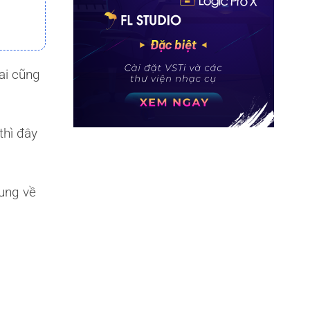
 ai cũng
thì đây
hung về