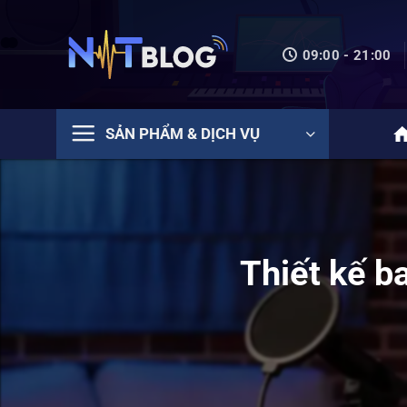
Bỏ
qua
09:00 - 21:00
nội
dung
SẢN PHẨM & DỊCH VỤ
Thiết kế b