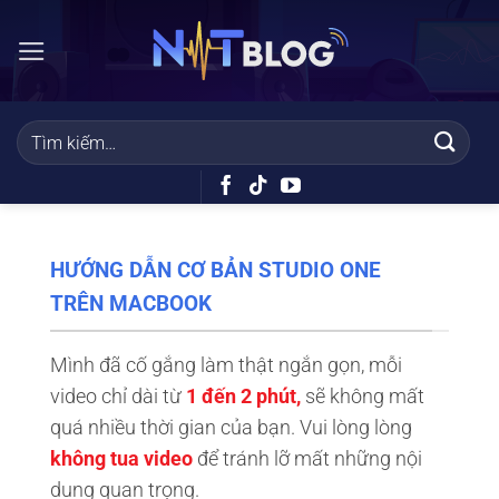
Bỏ
qua
nội
dung
HƯỚNG DẪN CƠ BẢN STUDIO ONE
TRÊN MACBOOK
Mình đã cố gắng làm thật ngắn gọn, mỗi
video chỉ dài từ
1 đến 2 phút,
sẽ không mất
quá nhiều thời gian của bạn. Vui lòng lòng
không tua video
để tránh lỡ mất những nội
dung quan trọng.