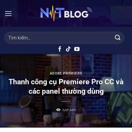
Bỏ
qua
nội
dung
ADOBE PREMIERE
Thanh công cụ Premiere Pro CC và
các panel thường dùng
lượt xem