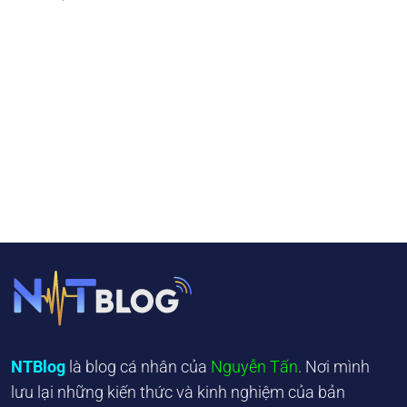
NTBlog
là blog cá nhân của
Nguyễn Tấn
. Nơi mình
lưu lại những kiến thức và kinh nghiệm của bản