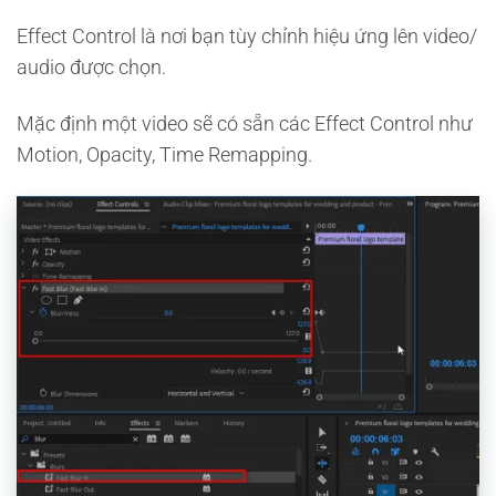
Effect Control là nơi bạn tùy chỉnh hiệu ứng lên video/
audio được chọn.
Mặc định một video sẽ có sẵn các Effect Control như
Motion, Opacity, Time Remapping.