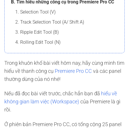
B. Tìm hiểu những công cụ trong Premiere Pro CC
1. Selection Tool (V)
2. Track Selection Tool (A/ Shift A)
3. Ripple Edit Tool (B)
4. Rolling Edit Tool (N)
5. Rate Stretch Tool (R)
6. Razor Tool (C)
Trong khuôn khổ bài viết hôm nay, hãy cùng mình tìm
hiểu về thanh công cụ
Premiere Pro CC
và các panel
7. Slip Tool (Y)
thường dùng của nó nhé!
8. Slide tool (U)
9. Pen tool (P)
Nếu đã đọc bài viết trước, chắc hẳn bạn đã
hiểu về
không gian làm việc (Workspace)
của Premiere là gì
10. Rectangle và Ellipse tool
rồi.
11. Hand tool (H)
12. Zoom tool (Z)
Ở phiên bản Premiere Pro CC, có tổng cộng 25 panel