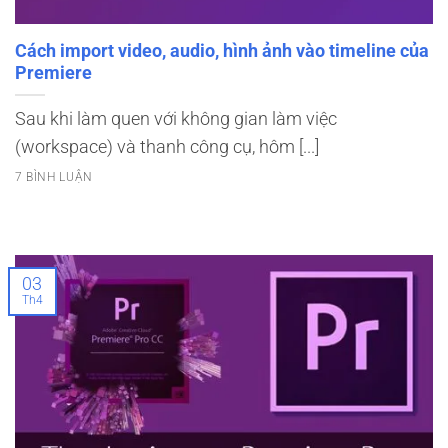
Cách import video, audio, hình ảnh vào timeline của
Premiere
Sau khi làm quen với không gian làm việc
(workspace) và thanh công cụ, hôm [...]
7 BÌNH LUẬN
03
Th4