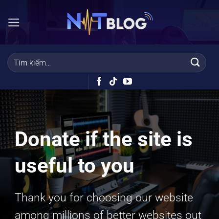
Bỏ
qua
nội
dung
Donate if the site is
useful to you
Thank you for choosing our website
among millions of better websites out