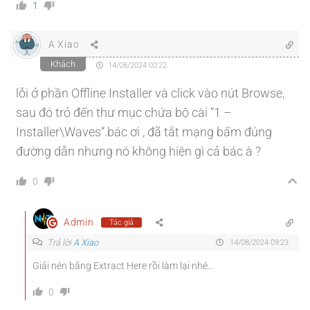
1
A Xiao
Khách
14/08/2024 00:22
lỗi ở phần Offline Installer và click vào nút Browse,
sau đó trỏ đến thư mục chứa bộ cài “1 –
Installer\Waves“.bác ơi , đã tắt mạng bấm đúng
đường dẫn nhưng nó không hiện gì cả bác à ?
0
Admin
Tác giả
Trả lời
A Xiao
14/08/2024 09:23
Giải nén bằng Extract Here rồi làm lại nhé…
0