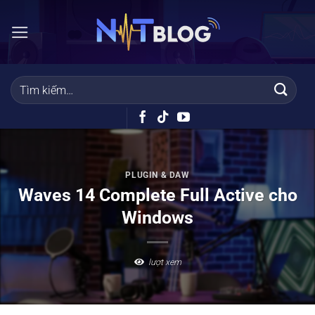
Bỏ
qua
nội
dung
PLUGIN & DAW
Waves 14 Complete Full Active cho
Windows
lượt xem