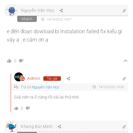
Nguyễn Văn Học
Khách
14/10/2023 14:07
e đến đoạn dowload bị
Instalation failed fix kiểu gì
vậy a . e cảm ơn ạ
0
Admin
Tác giả
Trả lời
Nguyễn Văn Học
14/10/2023 14:58
Giải nén ra ổ cứng rồi cài lại thử nhé
0
Khang Bùi Minh