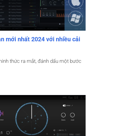
ản mới nhất 2024 với nhiều cải
hính thức ra mắt, đánh dấu một bước