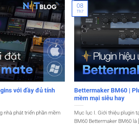
08
Th7
gins với đầy đủ tính
Bettermaker BM60 | Plu
mềm mại siêu hay
g nhà phát triển phần mềm
Mục lục I. Giới thiệu plugin
BM60 Bettermaker BM60 là [.