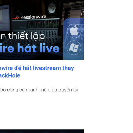
nwire để hát livestream thay
lackHole
 bộ công cụ mạnh mẽ giúp truyền tải