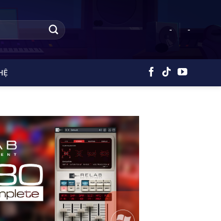
-
-
HỆ