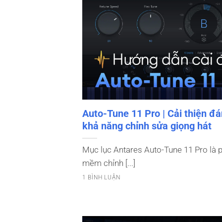
Auto-Tune 11 Pro | Cải thiện đ
khả năng chỉnh sửa giọng hát
Mục lục Antares Auto-Tune 11 Pro là 
mềm chỉnh [...]
1 BÌNH LUẬN