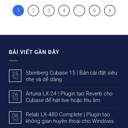
1
2
3
4
…
6
BÀI VIẾT GẦN ĐÂY
Steinberg Cubase 15 | Bản cài đặt siêu
25
Th2
nhẹ và dễ dàng
Arturia LX-24 | Plugin tạo Reverb cho
26
Th2
Cubase để hát live hoặc thu âm
Relab LX-480 Complete | Plugin tạo
08
Th2
không gian huyền thoại cho Windows