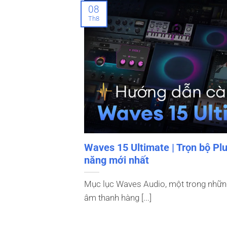
08
Th8
Waves 15 Ultimate | Trọn bộ Plu
năng mới nhất
Mục lục Waves Audio, một trong nhữn
âm thanh hàng [...]