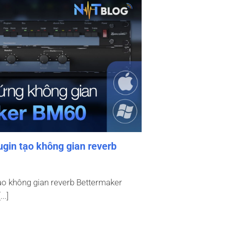
gin tạo không gian reverb
 tạo không gian reverb Bettermaker
..]