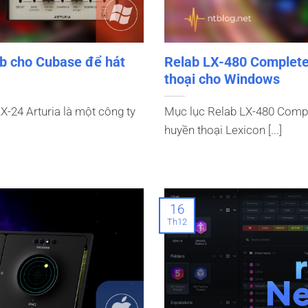
erb cho Cubase để hát
Relab LX-480 Complete 
thoại cho Windows
LX-24 Arturia là một công ty
Mục lục Relab LX-480 Compl
huyền thoại Lexicon [...]
16
Th12