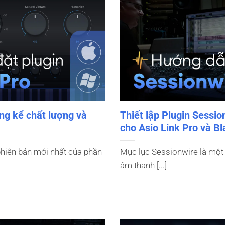
áng kể chất lượng và
Thiết lập Plugin Sessio
cho Asio Link Pro và B
phiên bản mới nhất của phần
Mục lục Sessionwire là một
âm thanh [...]