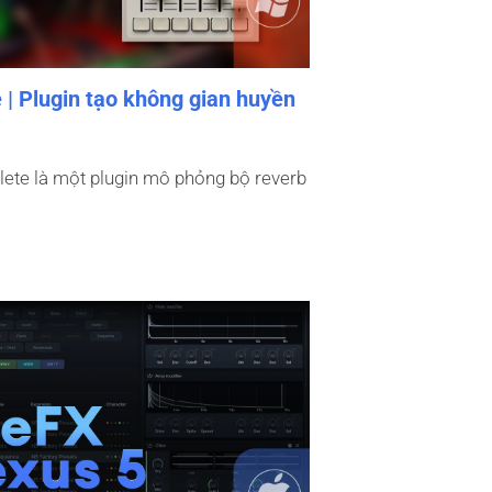
| Plugin tạo không gian huyền
ete là một plugin mô phỏng bộ reverb