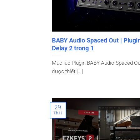
BABY Audio Spaced Out | Plugin
Delay 2 trong 1
Mục lục Plugin BABY Audio Spaced O
được thiết [...]
29
Th11