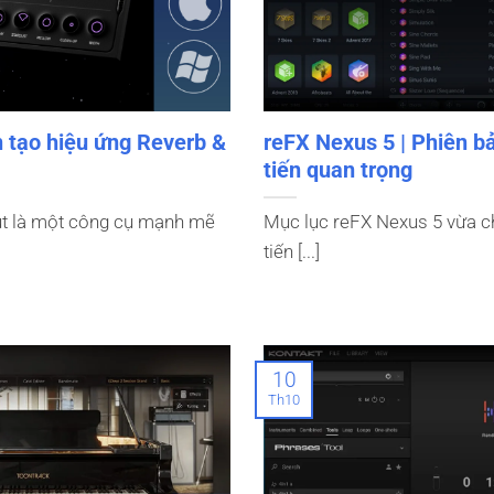
 tạo hiệu ứng Reverb &
reFX Nexus 5 | Phiên b
tiến quan trọng
ut là một công cụ mạnh mẽ
Mục lục reFX Nexus 5 vừa c
tiến [...]
10
Th10