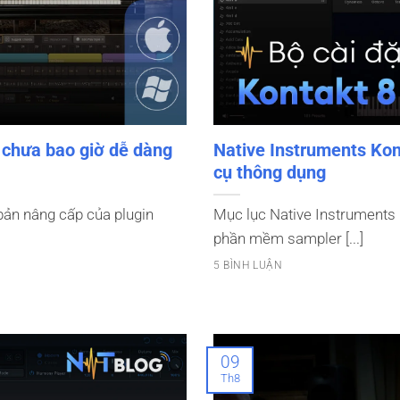
 chưa bao giờ dễ dàng
Native Instruments Kon
cụ thông dụng
bản nâng cấp của plugin
Mục lục Native Instruments 
phần mềm sampler [...]
5 BÌNH LUẬN
09
Th8