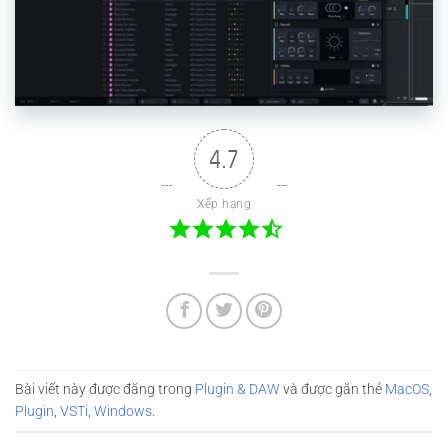
4.7
Xếp hạng
Bài viết này được đăng trong
Plugin & DAW
và được gắn thẻ
MacOS
,
Plugin
,
VSTi
,
Windows
.