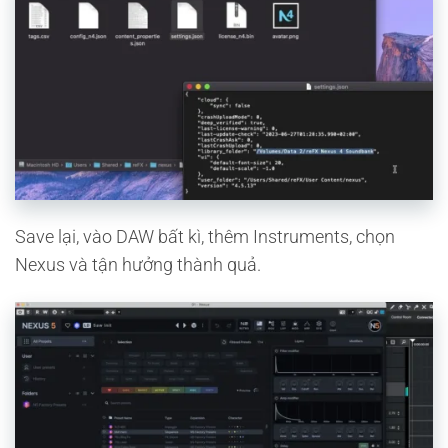
Save lại, vào DAW bất kì, thêm Instruments, chọn
Nexus và tận hưởng thành quả.