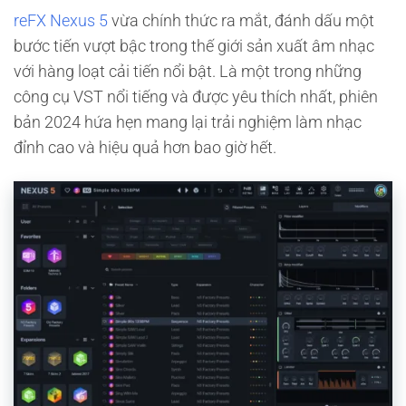
reFX Nexus 5
vừa chính thức ra mắt, đánh dấu một
bước tiến vượt bậc trong thế giới sản xuất âm nhạc
với hàng loạt cải tiến nổi bật. Là một trong những
công cụ VST nổi tiếng và được yêu thích nhất, phiên
bản 2024 hứa hẹn mang lại trải nghiệm làm nhạc
đỉnh cao và hiệu quả hơn bao giờ hết.