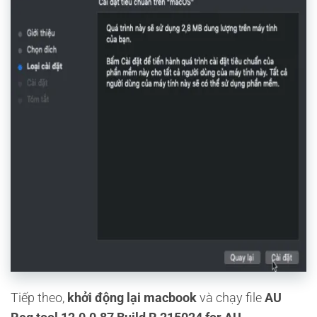
Tiếp theo,
khởi động lại macbook
và chạy file
AU