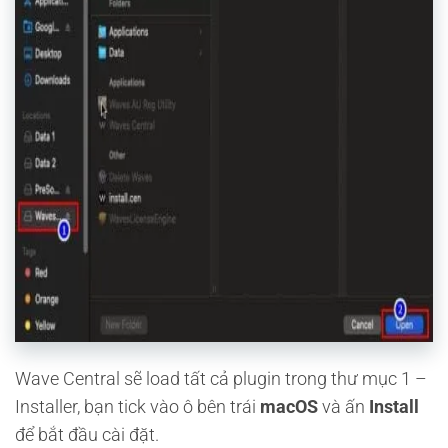
Wave Central sẽ load tất cả plugin trong thư mục 1 –
Installer, bạn tick vào ô bên trái
macOS
và ấn
Install
để bắt đầu cài đặt.