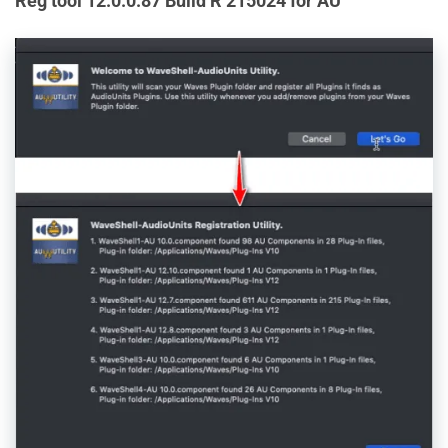
Reg tool 12.0.0.87 Build R 215024 for AU