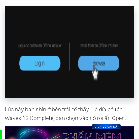
Lúc này bạn nhìn ở bên trái sẽ thấy 1 ổ đĩa có tên
Waves 13 Complete, bạn chọn vào nó rồi ấn Open.