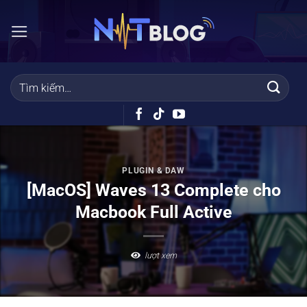
Bỏ
qua
nội
dung
PLUGIN & DAW
[MacOS] Waves 13 Complete cho
Macbook Full Active
lượt xem