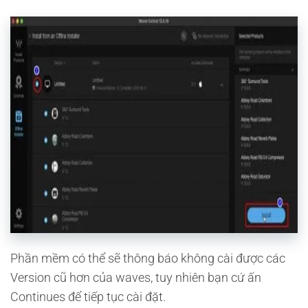
Phần mềm có thể sẽ thông báo không cài được các
Version cũ hơn của waves, tuy nhiên bạn cứ ấn
Continues để tiếp tục cài đặt.