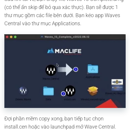
(có thể ấn skip để bỏ qua xác thực). Bạn sẽ được 1
thư mục gồm các file bên dưới. Bạn kéo app Waves
Central vào thư mục Applications.
Đợi phần mềm copy xong, bạn tiếp tục chọn
install.cen hoặc vào launchpad mở Wave Central.