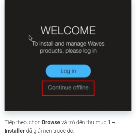
Tiếp theo, chọn
Browse
và trỏ đến thư mục
1 –
Installer
đã giải nén trước đó.