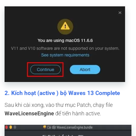
2. Kích hoạt (active ) bộ Waves 13 Complete
Sau khi cài xong, vào thư mục Patch, chạy file
WaveLicenseEngine
để tiến hành active.