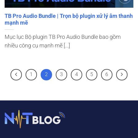
TB Pro Audio Bundle | Trọn bộ plugin xử lý âm thanh
mạnh mẽ
Mục lục Bộ plugin TB Pro Audio Bundle bao gồm
nhiều công cụ mạnh mẽ [...]
1
2
3
4
5
6