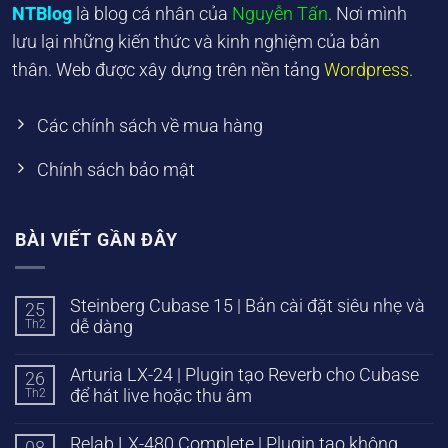
NTBlog
là blog cá nhân của
Nguyễn Tấn
. Nơi mình
lưu lại những kiến thức và kinh nghiệm của bản
thân. Web được xây dựng trên nền tảng
Wordpress.
Các chính sách về mua hàng
Chính sách bảo mật
BÀI VIẾT GẦN ĐÂY
Steinberg Cubase 15 | Bản cài đặt siêu nhẹ và
25
Th2
dễ dàng
Arturia LX-24 | Plugin tạo Reverb cho Cubase
26
Th2
để hát live hoặc thu âm
Relab LX-480 Complete | Plugin tạo không