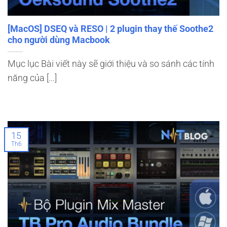
[MacOS] DSEQ và RESO | 2 plugin thay thế Soothe2
cho người dùng Macbook
Mục lục Bài viết này sẽ giới thiệu và so sánh các tính
năng của [...]
15
Th6