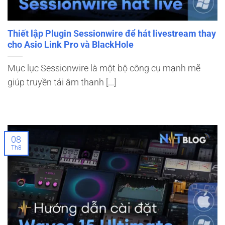
Thiết lập Plugin Sessionwire để hát livestream thay
cho Asio Link Pro và BlackHole
Mục lục Sessionwire là một bộ công cụ mạnh mẽ
giúp truyền tải âm thanh [...]
08
Th8