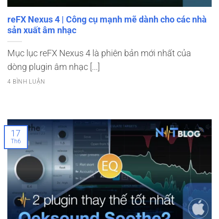
reFX Nexus 4 | Công cụ mạnh mẽ dành cho các nhà
sản xuất âm nhạc
Mục lục reFX Nexus 4 là phiên bản mới nhất của
dòng plugin âm nhạc [...]
4 BÌNH LUẬN
17
Th6