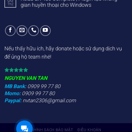
08
Th2
gian huyền thoại cho Windows
Nếu thấy hữu ích, hãy donate hoặc sử dụng dịch vụ
để ủng hộ team nhé!
NGUYEN VAN TAN
MB Bank:
0909 99 77 80
Momo:
0909 99 77 80
Paypal:
nvtan2306@gmail.com
CHÍNH SÁCH BẢO MẬT
ĐIỀU KHOẢN