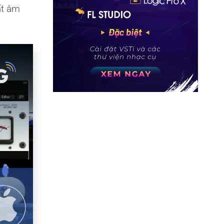
ất âm