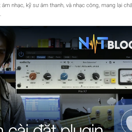
t âm nhạc, kỹ sư âm thanh, và nhạc công, mang lại ch
.