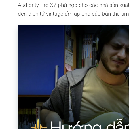
Audiority Pre X7 phù hợp cho các nhà sản xuấ
đèn điện tử vintage ấm áp cho các bản thu âm