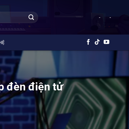
-
-
HỆ
p đèn điện tử