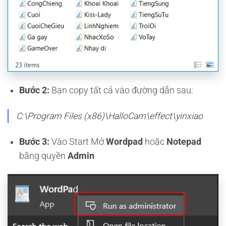
Bước 2:
Bạn copy tất cả vào đường dẫn sau:
C:\Program Files (x86)\HalloCam\effect\yinxiao
Bước 3:
Vào Start Mở
Wordpad
hoặc
Notepad
bằng quyền
Admin