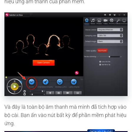
hiệu ứng âm thanh của phần mềm.
Và đây là toàn bộ âm thanh mà mình đã tích hợp vào
bộ cài. Bạn ấn vào nút bất kỳ để phần mềm phát hiệu
ứng.