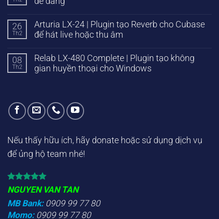
dễ dàng
Arturia LX-24 | Plugin tạo Reverb cho Cubase
26
Th2
để hát live hoặc thu âm
Relab LX-480 Complete | Plugin tạo không
08
Th2
gian huyền thoại cho Windows
Nếu thấy hữu ích, hãy donate hoặc sử dụng dịch vụ
để ủng hộ team nhé!
NGUYEN VAN TAN
MB Bank:
0909 99 77 80
Momo:
0909 99 77 80