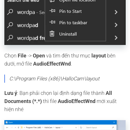
Chọn
File
->
Open
và tìm đến thư mục
layout
bên
dưới, mở file
AudioEffectWnd
.
C:\Program Files (x86)\HalloCam\layout
Lưu ý
: Bạn phải chọn lại định dạng file thành
All
Documents (*.*)
thì file
AudioEffectWnd
mới xuất
hiện nhé