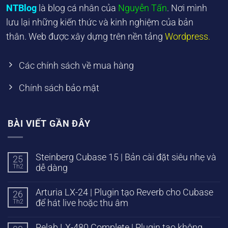
NTBlog
là blog cá nhân của
Nguyễn Tấn
. Nơi mình
lưu lại những kiến thức và kinh nghiệm của bản
thân. Web được xây dựng trên nền tảng
Wordpress.
Các chính sách về mua hàng
Chính sách bảo mật
BÀI VIẾT GẦN ĐÂY
Steinberg Cubase 15 | Bản cài đặt siêu nhẹ và
25
Th2
dễ dàng
Arturia LX-24 | Plugin tạo Reverb cho Cubase
26
Th2
để hát live hoặc thu âm
Relab LX-480 Complete | Plugin tạo không