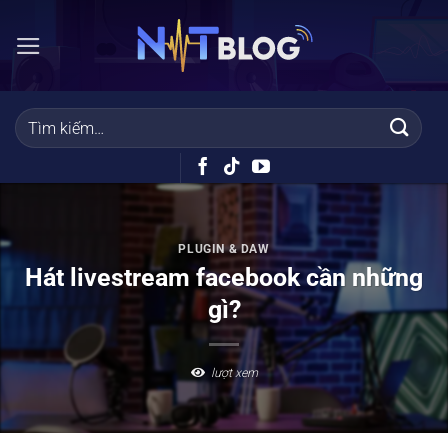
Bỏ
qua
nội
dung
PLUGIN & DAW
Hát livestream facebook cần những
gì?
lượt xem