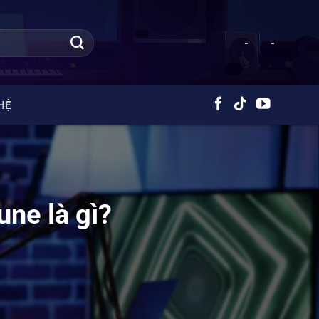
-
-
HỆ
ne là gì?