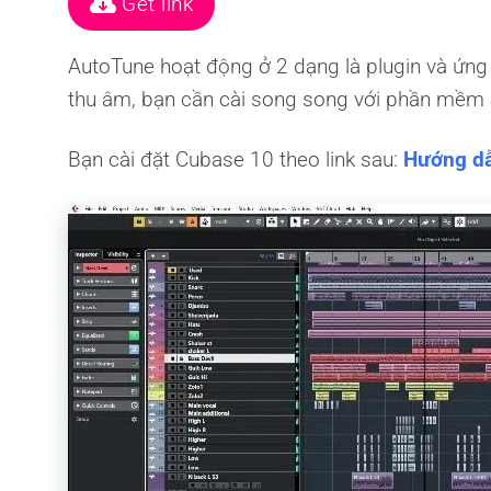
Get link
AutoTune hoạt động ở 2 dạng là plugin và ứng 
thu âm, bạn cần cài song song với phần mềm
Bạn cài đặt Cubase 10 theo link sau:
Hướng dẫ