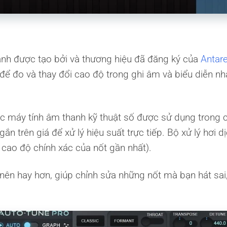
hanh được tạo bởi và thương hiệu đã đăng ký của
Antar
 để đo và thay đổi cao độ trong ghi âm và biểu diễn nh
 máy tính âm thanh kỹ thuật số được sử dụng trong c
 trên giá để xử lý hiệu suất trực tiếp. Bộ xử lý hơi d
cao độ chính xác của nốt gần nhất).
 nên hay hơn, giúp chỉnh sửa những nốt mà bạn hát sai,