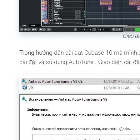
Giao d
Trong hướng dẫn cài đặt Cubase 10 mà mình 
cài đặt và sử dụng AutoTune . Giao diện cài đ