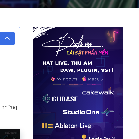
n những