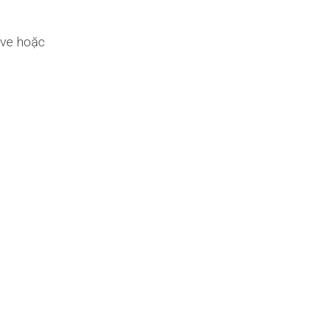
ive hoặc