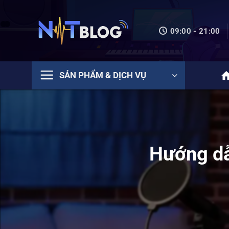
Bỏ
qua
09:00 - 21:00
nội
dung
SẢN PHẨM & DỊCH VỤ
Hướng dẫ