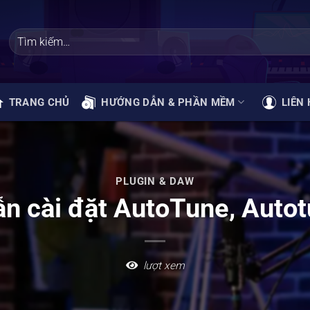
TRANG CHỦ
HƯỚNG DẪN & PHẦN MỀM
LIÊN 
PLUGIN & DAW
n cài đặt AutoTune, Autotu
lượt xem