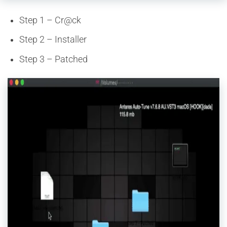
Step 1 – Cr@ck
Step 2 – Installer
Step 3 – Patched