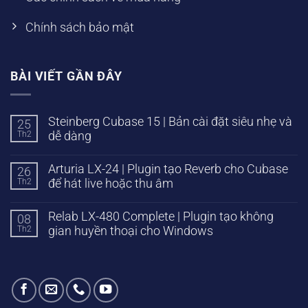
Chính sách bảo mật
BÀI VIẾT GẦN ĐÂY
Steinberg Cubase 15 | Bản cài đặt siêu nhẹ và
25
Th2
dễ dàng
Arturia LX-24 | Plugin tạo Reverb cho Cubase
26
Th2
để hát live hoặc thu âm
Relab LX-480 Complete | Plugin tạo không
08
Th2
gian huyền thoại cho Windows