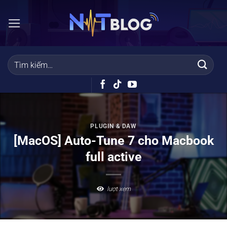
Bỏ
qua
nội
dung
PLUGIN & DAW
[MacOS] Auto-Tune 7 cho Macbook
full active
lượt xem