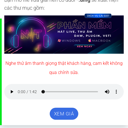
Bạn mở file vừa giải nén có đuôi
*.dmg
sẽ xuất hiện
các thư mục gồm:
Nghe thử âm thanh giọng thật khách hàng, cam kết không
qua chỉnh sửa.
XEM GIÁ