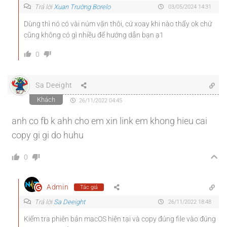
Trả lời
Xuan Trường Borelo
03/05/2024 14:31
Dùng thì nó có vài núm vặn thôi, cứ xoay khi nào thấy ok chứ
cũng không có gì nhiều để hướng dẫn bạn ạ1
0
Sa Deeight
Khách
26/11/2022 04:45
anh co fb k ahh cho em xin link em khong hieu cai
copy gi gi do huhu
0
Admin
Tác giả
Trả lời
Sa Deeight
26/11/2022 18:48
Kiểm tra phiên bản macOS hiện tại và copy đúng file vào đúng