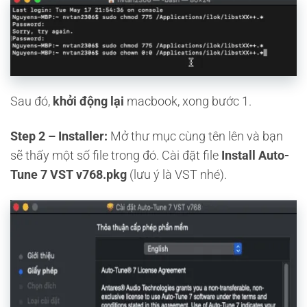
Sau đó,
khởi động lại
macbook, xong bước 1.
Step 2 – Installer:
Mở thư mục cùng tên lên và bạn
sẽ thấy một số file trong đó. Cài đặt file
Install Auto-
Tune 7 VST v768.pkg
(lưu ý là VST nhé).