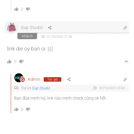
0
Sup Studio
Khách
01/10/2022 21:26
link die oy ban oi :(((
0
Admin
Tác giả
Trả lời
Sup Studio
01/10/2022 23:32
Bạn đùa mình hả, link nào mình check cũng ok hết.
0