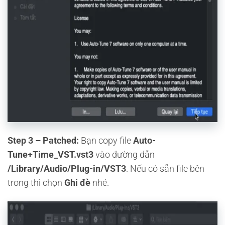
Step 3 – Patched:
Bạn copy file
Auto-
Tune+Time_VST.vst3
vào đường dẫn
/Library/Audio/Plug-in/VST3
. Nếu có sẵn file bên
trong thì chọn
Ghi đè
nhé.