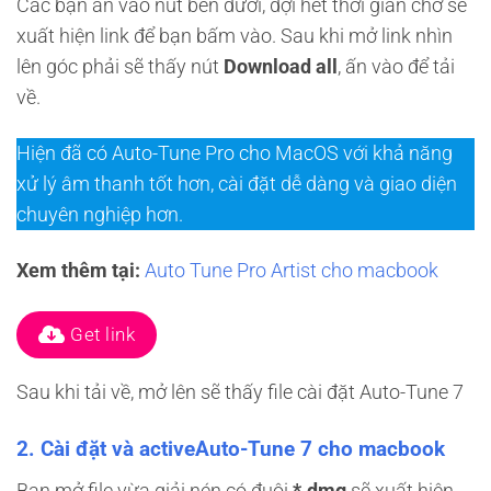
Các bạn ấn vào nút bên dưới, đợi hết thời gian chờ sẽ
xuất hiện link để bạn bấm vào. Sau khi mở link nhìn
lên góc phải sẽ thấy nút
Download all
, ấn vào để tải
về.
Hiện đã có Auto-Tune Pro cho MacOS với khả năng
xử lý âm thanh tốt hơn, cài đặt dễ dàng và giao diện
chuyên nghiệp hơn.
Xem thêm tại:
Auto Tune Pro Artist cho macbook
Get link
Sau khi tải về, mở lên sẽ thấy file cài đặt Auto-Tune 7
2. Cài đặt và activeAuto-Tune 7 cho macbook