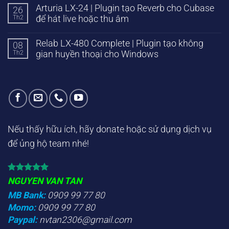
Arturia LX-24 | Plugin tạo Reverb cho Cubase
26
Th2
để hát live hoặc thu âm
Relab LX-480 Complete | Plugin tạo không
08
Th2
gian huyền thoại cho Windows
Nếu thấy hữu ích, hãy donate hoặc sử dụng dịch vụ
để ủng hộ team nhé!
NGUYEN VAN TAN
MB Bank:
0909 99 77 80
Momo:
0909 99 77 80
Paypal:
nvtan2306@gmail.com