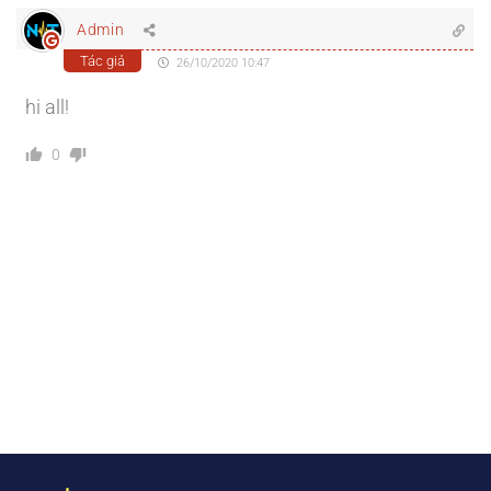
Admin
Tác giả
26/10/2020 10:47
hi all!
0