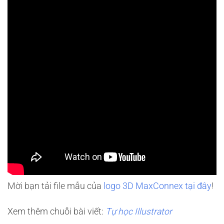
Mời bạn tải file mẫu của
logo 3D MaxConnex tại đây
!
Xem thêm chuỗi bài viết:
Tự học Illustrator