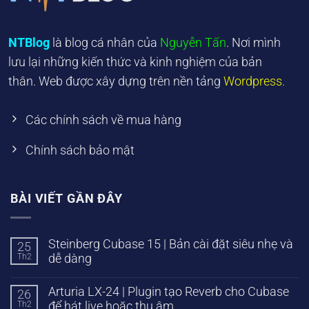
NTBlog
là blog cá nhân của
Nguyễn Tấn
. Nơi mình
lưu lại những kiến thức và kinh nghiệm của bản
thân. Web được xây dựng trên nền tảng
Wordpress.
Các chính sách về mua hàng
Chính sách bảo mật
BÀI VIẾT GẦN ĐÂY
Steinberg Cubase 15 | Bản cài đặt siêu nhẹ và
25
Th2
dễ dàng
Arturia LX-24 | Plugin tạo Reverb cho Cubase
26
Th2
để hát live hoặc thu âm