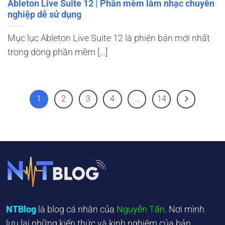
Ableton Live Suite 12 | Phần mềm làm nhạc chuyên
nghiệp dễ sử dụng
Mục lục Ableton Live Suite 12 là phiên bản mới nhất
trong dòng phần mềm [...]
1
2
3
4
…
14
NTBlog
là blog cá nhân của
Nguyễn Tấn
. Nơi mình
lưu lại những kiến thức và kinh nghiệm của bản