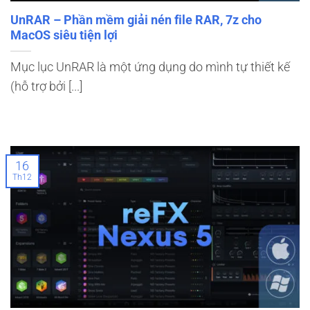
UnRAR – Phần mềm giải nén file RAR, 7z cho
MacOS siêu tiện lợi
Mục lục UnRAR là một ứng dụng do mình tự thiết kế
(hỗ trợ bởi [...]
16
Th12