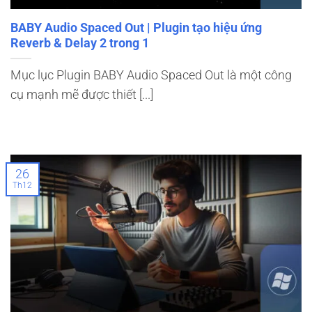
BABY Audio Spaced Out | Plugin tạo hiệu ứng
Reverb & Delay 2 trong 1
Mục lục Plugin BABY Audio Spaced Out là một công
cụ mạnh mẽ được thiết [...]
26
Th12