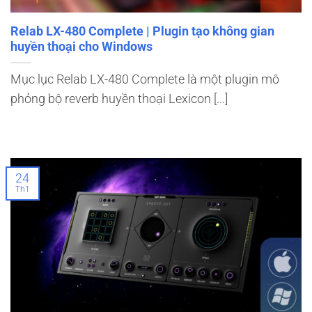
Relab LX-480 Complete | Plugin tạo không gian
huyền thoại cho Windows
Mục lục Relab LX-480 Complete là một plugin mô
phỏng bộ reverb huyền thoại Lexicon [...]
24
Th1