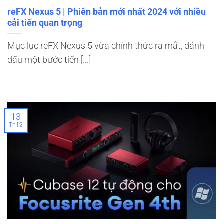
reFX Nexus 5 | Phiên bản mới nhất 2024 với nhiều
cải tiến quan trọng
Mục lục reFX Nexus 5 vừa chính thức ra mắt, đánh
dấu một bước tiến [...]
13
Th12