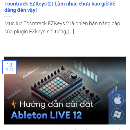
Toontrack EZKeys 2 | Làm nhạc chưa bao giờ dễ
dàng đến vậy!
Mục lục Toontrack EZKeys 2 là phiên bản nâng cấp
của plugin EZkeys nổi tiếng, [...]
18
Th11