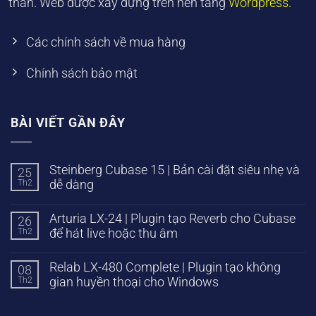
thân. Web được xây dựng trên nền tảng
Wordpress.
Các chính sách về mua hàng
Chính sách bảo mật
BÀI VIẾT GẦN ĐÂY
Steinberg Cubase 15 | Bản cài đặt siêu nhẹ và
25
Th2
dễ dàng
Arturia LX-24 | Plugin tạo Reverb cho Cubase
26
Th2
để hát live hoặc thu âm
Relab LX-480 Complete | Plugin tạo không
08
Th2
gian huyền thoại cho Windows