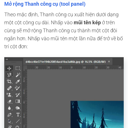
Mở rộng Thanh công cụ (tool panel)
Theo mặc định, Thanh công cụ xuất hiện dưới dạng
một cột công cụ dài. Nhấp vào
mũi tên kép
ở trên
cùng sẽ mở rộng Thanh công cụ thành một cột đôi
ngắn hơn. Nhấp vào mũi tên một lần nữa để trở về bố
trí cột đơn: