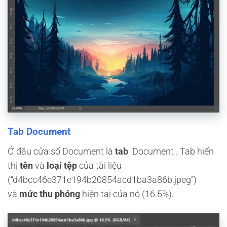
Tab Document
Ở đầu cửa sổ Document là
tab
Document . Tab hiển
thị
tên
và
loại tệp
của tài liệu
(“d4bcc46e371e194b20854acd1ba3a86b.jpeg”)
và
mức thu phóng
hiện tại của nó (16.5%).