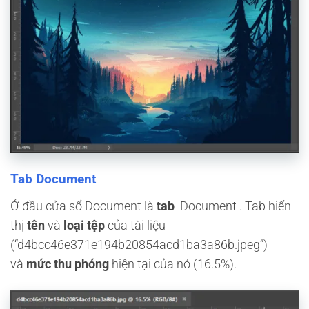
Tab Document
Ở đầu cửa sổ Document là
tab
Document . Tab hiển
thị
tên
và
loại tệp
của tài liệu
(“d4bcc46e371e194b20854acd1ba3a86b.jpeg”)
và
mức thu phóng
hiện tại của nó (16.5%).