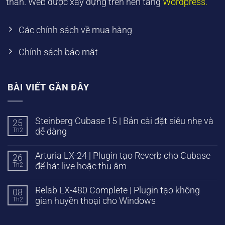
thân. Web được xây dựng trên nền tảng
Wordpress.
Các chính sách về mua hàng
Chính sách bảo mật
BÀI VIẾT GẦN ĐÂY
Steinberg Cubase 15 | Bản cài đặt siêu nhẹ và
25
Th2
dễ dàng
Arturia LX-24 | Plugin tạo Reverb cho Cubase
26
Th2
để hát live hoặc thu âm
Relab LX-480 Complete | Plugin tạo không
08
Th2
gian huyền thoại cho Windows