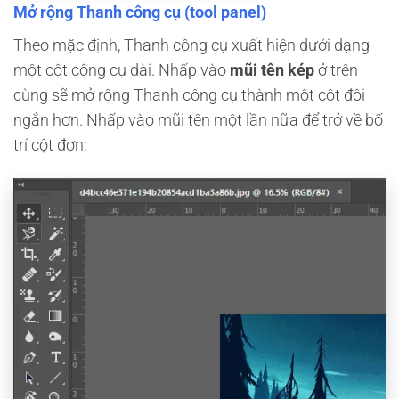
Mở rộng Thanh công cụ (tool panel)
Theo mặc định, Thanh công cụ xuất hiện dưới dạng
một cột công cụ dài. Nhấp vào
mũi tên kép
ở trên
cùng sẽ mở rộng Thanh công cụ thành một cột đôi
ngắn hơn. Nhấp vào mũi tên một lần nữa để trở về bố
trí cột đơn: