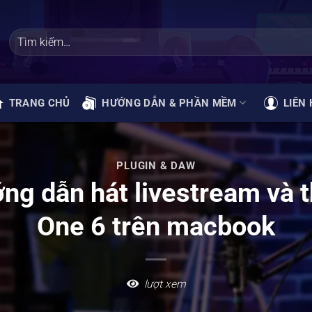
TRANG CHỦ
HƯỚNG DẪN & PHẦN MỀM
LIÊN 
PLUGIN & DAW
g dẫn hát livestream và 
One 6 trên macbook
lượt xem