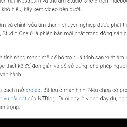
ách hát livestream và thu âm Studio One 6 trên macb
y khó hiểu, hãy xem video bên dưới.
m và chỉnh sửa âm thanh chuyên nghiệp được phát tri
 Studio One 6 là phiên bản mới nhất trong dòng sản
à tính năng mạnh mẽ để hỗ trợ quá trình sản xuất âm 
ợc thiết kế để đơn giản và dễ sử dụng, cho phép ngườ
 vận hành.
ng cách mở
project
đã lưu ở màn hình. Nếu chưa có proj
h vụ cài đặt
của NTBlog. Dưới dây là video đầy đủ, bạn
an trọng.