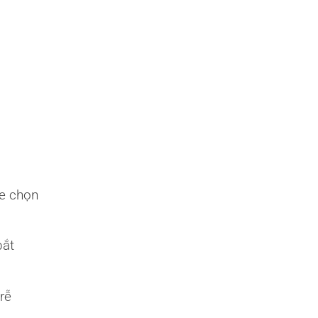
ce chọn
bắt
rễ