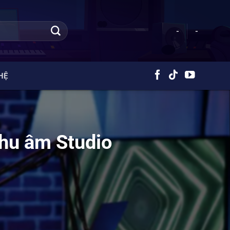
-
-
HỆ
thu âm Studio