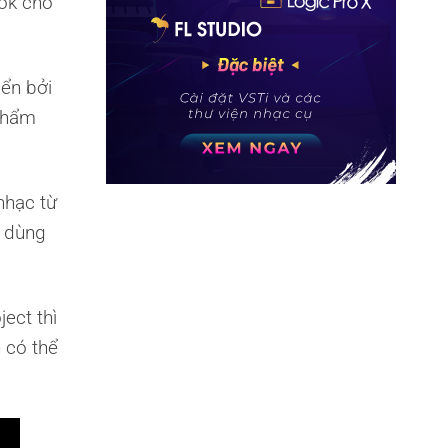
ook cho
ển bởi
 phẩm
nhạc từ
i dùng
ect thì
 có thể