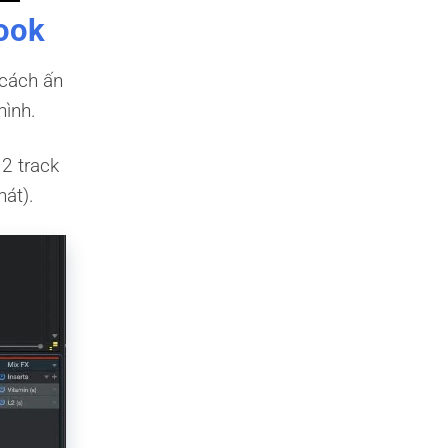
book
 cách ấn
hình.
 2 track
át).