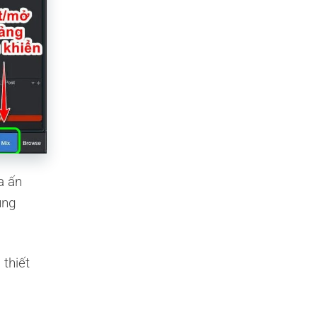
a ấn
ụng
 thiết