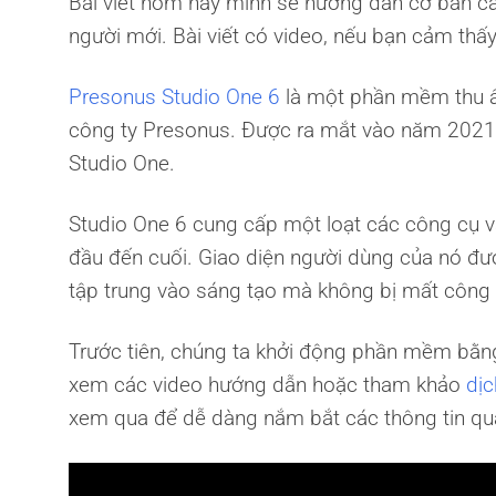
Bài viết hôm nay mình sẽ hướng dẫn cơ bản c
người mới. Bài viết có video, nếu bạn cảm thấ
Presonus Studio One 6
là một phần mềm thu â
công ty Presonus. Được ra mắt vào năm 2021,
Studio One.
Studio One 6 cung cấp một loạt các công cụ v
đầu đến cuối. Giao diện người dùng của nó đư
tập trung vào sáng tạo mà không bị mất công
Trước tiên, chúng ta khởi động phần mềm bằ
xem các video hướng dẫn hoặc tham khảo
dịc
xem qua để dễ dàng nắm bắt các thông tin qu