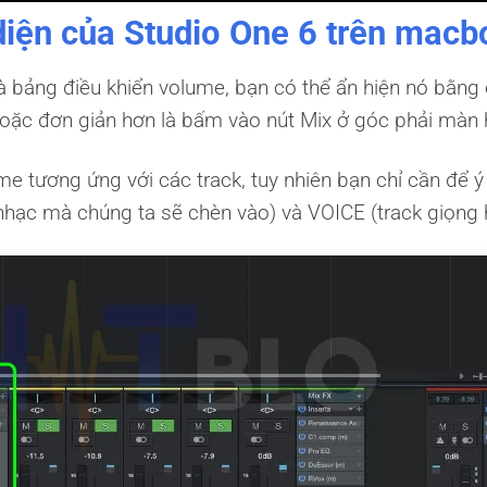
 diện của Studio One 6 trên mac
à bảng điều khiển volume, bạn có thể ẩn hiện nó bằng
oặc đơn giản hơn là bấm vào nút Mix ở góc phải màn 
me tương ứng với các track, tuy nhiên bạn chỉ cần để ý
nhạc mà chúng ta sẽ chèn vào) và VOICE (track giọng h