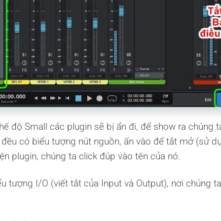
hế độ Small các plugin sẽ bị ẩn đi, để show ra chúng t
 đều có biểu tượng nút nguồn, ấn vào để tắt mở (sử d
n plugin, chúng ta click đúp vào tên của nó.
u tượng I/O (viết tắt của Input và Output), nơi chúng ta