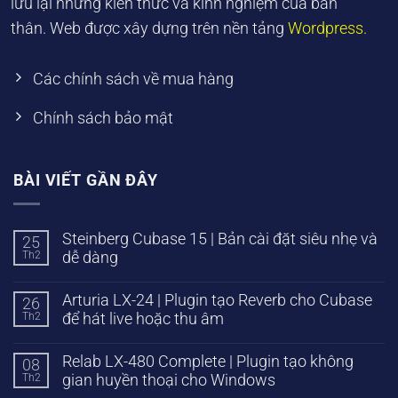
lưu lại những kiến thức và kinh nghiệm của bản
thân. Web được xây dựng trên nền tảng
Wordpress.
Các chính sách về mua hàng
Chính sách bảo mật
BÀI VIẾT GẦN ĐÂY
Steinberg Cubase 15 | Bản cài đặt siêu nhẹ và
25
Th2
dễ dàng
Arturia LX-24 | Plugin tạo Reverb cho Cubase
26
Th2
để hát live hoặc thu âm
Relab LX-480 Complete | Plugin tạo không
08
Th2
gian huyền thoại cho Windows