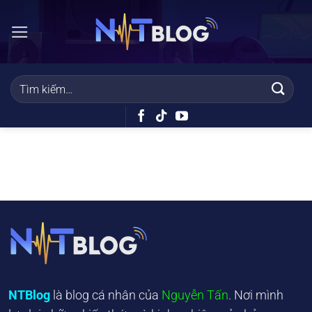
Bỏ
qua
nội
dung
NTBlog
là blog cá nhân của
Nguyễn Tấn
. Nơi mình