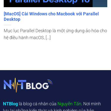
[MacOS] Cài Windows cho Macbook với Parallel
Desktop
Mục lục Parallel Desktop là một ứng dụng ảo hóa cho
hệ điều hành macOS, [...]
NTBlog
là blog cá nhân của
Nguyễn Tấn
. Nơi mình
lưu lại những kiến thức và kinh nghiệm của bản