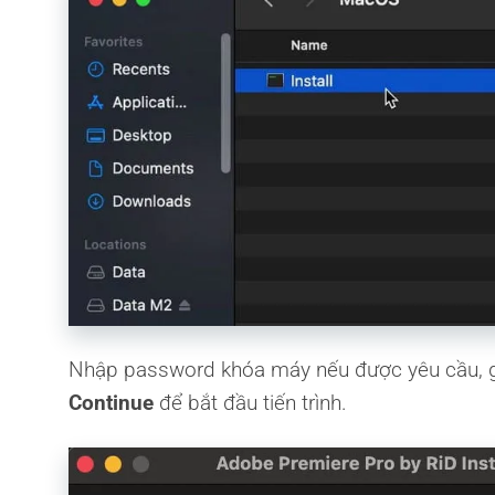
Nhập password khóa máy nếu được yêu cầu, gi
Continue
để bắt đầu tiến trình.