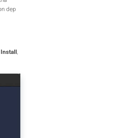
ọn dẹp
o
Install
,