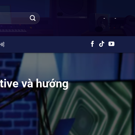
-
-
HỆ
tive và hướng