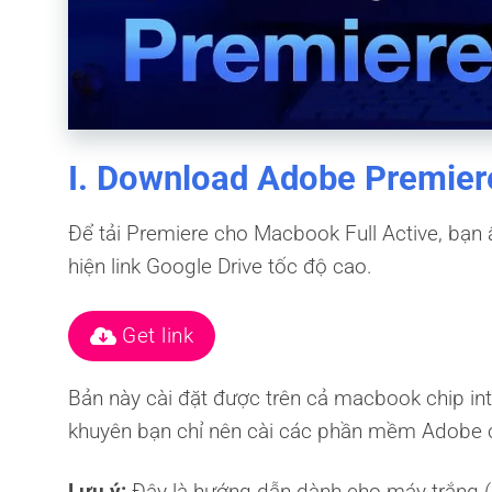
I. Download Adobe Premiere
Để tải Premiere cho Macbook Full Active, bạn 
hiện link Google Drive tốc độ cao.
Get link
Bản này cài đặt được trên cả macbook chip inte
khuyên bạn chỉ nên cài các phần mềm Adobe cù
Lưu ý:
Đây là hướng dẫn dành cho máy trắng (c