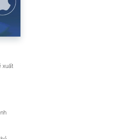
ẽ xuất
ình
khả