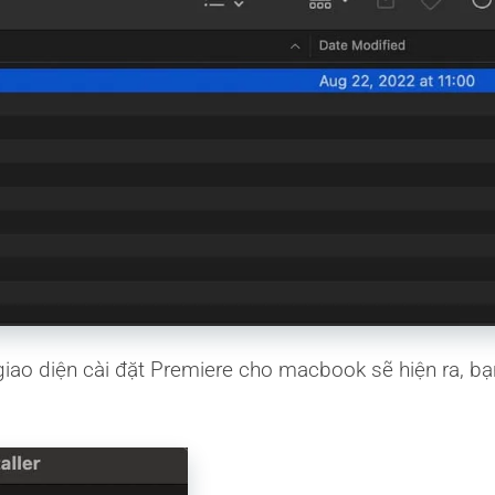
ao diện cài đặt Premiere cho macbook sẽ hiện ra, bạ