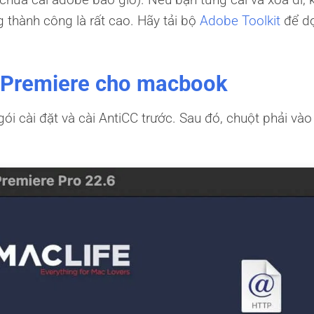
ng thành công là rất cao. Hãy tải bộ
Adobe Toolkit
để d
e Premiere cho macbook
i cài đặt và cài AntiCC trước. Sau đó, chuột phải và