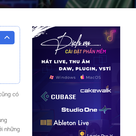
 cũng có
ụng
ởi những