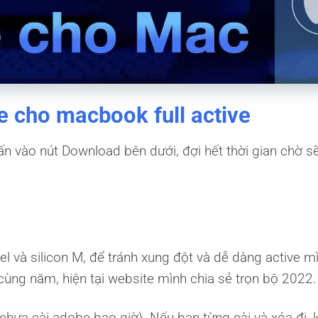
 cho macbook full active
ấn vào nút Download bên dưới, đợi hết thời gian chờ s
l và silicon M, để tránh xung đột và dễ dàng active m
ng năm, hiện tại website mình chia sẻ trọn bộ 2022.
hưa cài adobe bao giờ). Nếu bạn từng cài và xóa đi, 