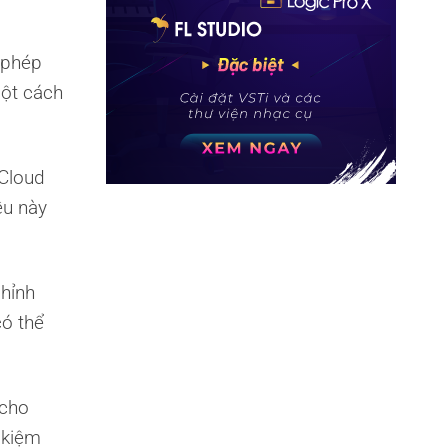
 phép
một cách
 Cloud
ều này
hỉnh
có thể
 cho
 kiệm