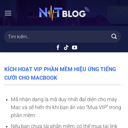
Bỏ
qua
nội
dung
KÍCH HOẠT VIP PHẦN MỀM HIỆU ỨNG TIẾNG
CƯỜI CHO MACBOOK
Mã nhận dạng là mã duy nhất đại diện cho máy
Mac và sẽ hiển thị khi bạn ấn vào “Mua VIP” trong
phần mềm.
Nếu bạn chưa tải phần mềm, có thể mua tại link