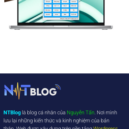
NTBlog
là blog cá nhân của
Nguyễn Tấn
. Nơi mình
lưu lại những kiến thức và kinh nghiệm của bản
thân. Web được xây dựng trên nền tảng
Wordpress.