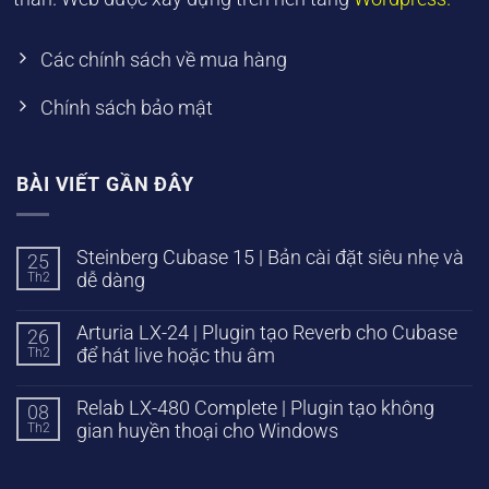
Các chính sách về mua hàng
Chính sách bảo mật
BÀI VIẾT GẦN ĐÂY
Steinberg Cubase 15 | Bản cài đặt siêu nhẹ và
25
Th2
dễ dàng
Arturia LX-24 | Plugin tạo Reverb cho Cubase
26
Th2
để hát live hoặc thu âm
Relab LX-480 Complete | Plugin tạo không
08
Th2
gian huyền thoại cho Windows