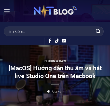
Bỏ
qua
nội
dung
PLUGIN & DAW
[MacOS] Hướng dẫn thu âm và hát
live Studio One trên Macbook
lượt xem