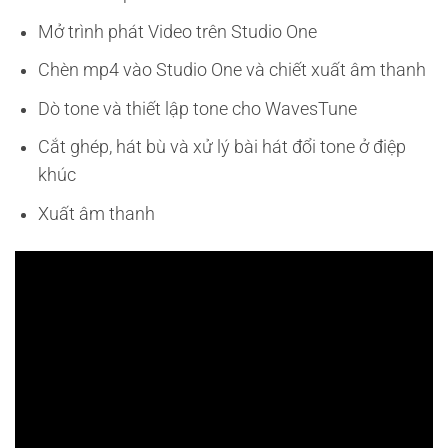
Mở trình phát Video trên Studio One
Chèn mp4 vào Studio One và chiết xuất âm thanh
Dò tone và thiết lập tone cho WavesTune
Cắt ghép, hát bù và xử lý bài hát đổi tone ở điệp
khúc
Xuất âm thanh