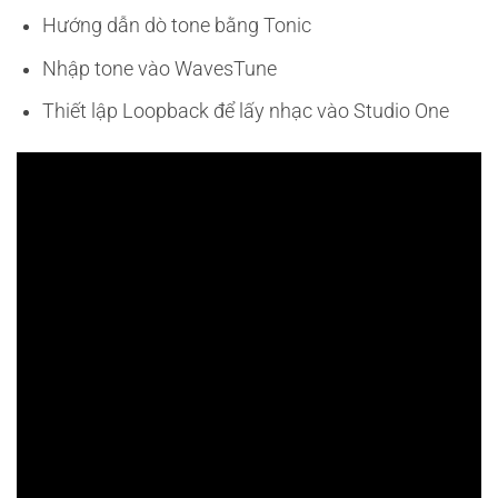
Hướng dẫn dò tone bằng Tonic
Nhập tone vào WavesTune
Thiết lập Loopback để lấy nhạc vào Studio One