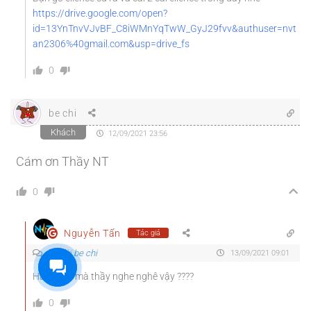
https://drive.google.com/open?
id=13YnTnvVJvBF_C8iWMnYqTwW_GyJ29fvv&authuser=nvt
an2306%40gmail.com&usp=drive_fs
0
be chi
Khách
12/09/2021 23:56
Cám ơn Thầy NT
0
Nguyễn Tấn
Tác giả
Trả lời
be chi
13/09/2021 09:01
Haha, chi mà thầy nghe nghê vậy ????
0