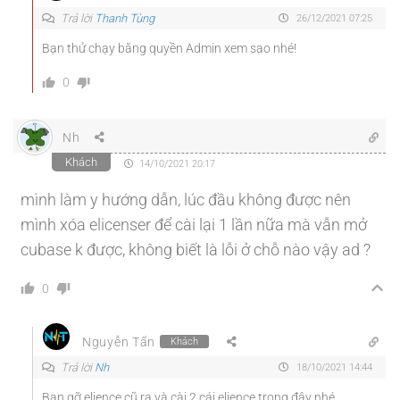
Trả lời
Thanh Tùng
26/12/2021 07:25
Bạn thử chạy bằng quyền Admin xem sao nhé!
0
Nh
Khách
14/10/2021 20:17
mình làm y hướng dẫn, lúc đầu không được nên
mình xóa elicenser để cài lại 1 lần nữa mà vẫn mở
cubase k được, không biết là lỗi ở chỗ nào vậy ad ?
0
Nguyễn Tấn
Khách
Trả lời
Nh
18/10/2021 14:44
Bạn gỡ elience cũ ra và cài 2 cái elience trong đây nhé