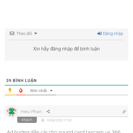
Theo dõi
Đăng nhập
Xin hãy đăng nhập để bình luận
39
BÌNH LUẬN
Mới nhất
Hieu Phan
Khách
10/06/2023 17:50
Ad hướng dẫn cài cho sound card tascam us 366