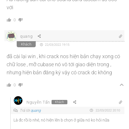
với
0
quang
Khách
22/03/2022 19:15
đã cài lại win , khi crack nos hiện bản chạy xong có
chữ lose , mỡ cubase nó vô tới giao diện trong ,
nhưng hiện bản đăng ký vậy có crack dc không
0
Nguyễn Tấn
Khách
Trả lời
quang
22/03/2022 20:10
Là đc rồi b nhé, nó hiện lên b chọn ở giữa nó ko hỏi nữa