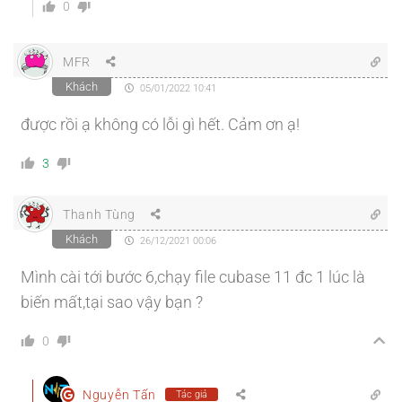
0
MFR
Khách
05/01/2022 10:41
được rồi ạ không có lỗi gì hết. Cảm ơn ạ!
3
Thanh Tùng
Khách
26/12/2021 00:06
Mình cài tới bước 6,chạy file cubase 11 đc 1 lúc là
biến mất,tại sao vậy bạn ?
0
Nguyễn Tấn
Tác giả